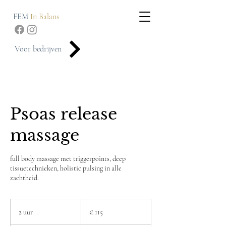
FEM
In Balans
Voor bedrijven
Psoas release
massage
full body massage met triggerpoints, deep
tissuetechnieken, holistic pulsing in alle
zachtheid.
115
euro
2 uur
2
€ 115
u