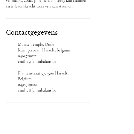
vrijmaakt, zodat jij je lichaam terug kan claimen
en je levenskracht weer vrij kan stromen.
Contactgegevens
Monke Temple, Oude
Kuringerbaan, Hasselt, Belgium
0495719022
emilie@feminbalans.be
Plantenstraat 57, 3500 Hasselt,
Belgium
0495719022
emilie@feminbalans.be