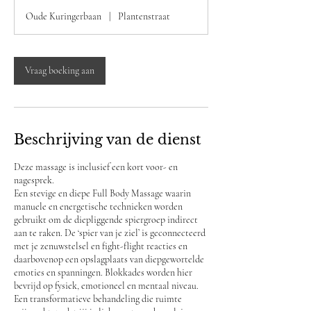
u
Oude Kuringerbaan
|
Plantenstraat
r
Vraag boeking aan
Beschrijving van de dienst
Deze massage is inclusief een kort voor- en
nagesprek.
Een stevige en diepe Full Body Massage waarin
manuele en energetische technieken worden
gebruikt om de diepliggende spiergroep indirect
aan te raken. De ‘spier van je ziel’ is geconnecteerd
met je zenuwstelsel en fight-flight reacties en
daarbovenop een opslagplaats van diepgewortelde
emoties en spanningen. Blokkades worden hier
bevrijd op fysiek, emotioneel en mentaal niveau.
Een transformatieve behandeling die ruimte