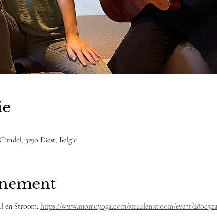
ie
Citadel, 3290 Diest, België
enement
al en Stroom: 
https://www.momoyoga.com/straalenstroom/event/280c5eaf