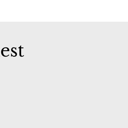
e
est