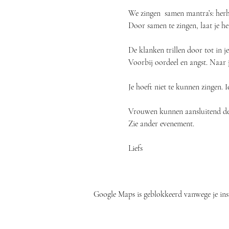
We zingen  samen mantra’s: herh
Door samen te zingen, laat je het
De klanken trillen door tot in j
Voorbij oordeel en angst. Naar j
Je hoeft niet te kunnen zingen. 
Vrouwen kunnen aansluitend de
Zie ander evenement.
Liefs
Google Maps is geblokkeerd vanwege je inst