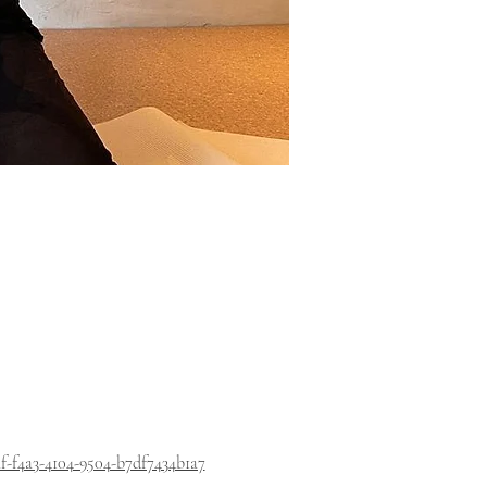
-f4a3-4104-9504-b7df7434b1a7