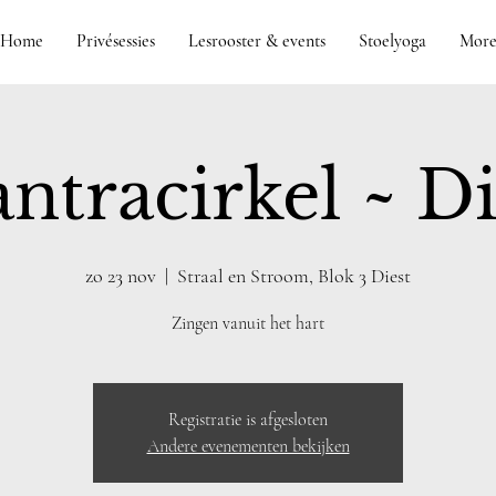
Home
Privésessies
Lesrooster & events
Stoelyoga
Mor
ntracirkel ~ Di
zo 23 nov
  |  
Straal en Stroom, Blok 3 Diest
Zingen vanuit het hart
Registratie is afgesloten
Andere evenementen bekijken