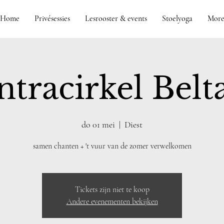
Home
Privésessies
Lesrooster & events
Stoelyoga
Mor
tracirkel Belt
do 01 mei
  |  
Diest
samen chanten + 't vuur van de zomer verwelkomen
Tickets zijn niet te koop
Andere evenementen bekijken