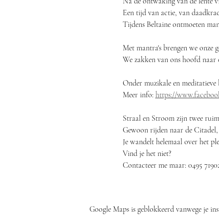
Na de ontwaking van de lente vi
Een tijd van actie, van daadkrac
Tijdens Beltaine ontmoeten mann
Met mantra's brengen we onze ged
We zakken van ons hoofd naar on
Onder muzikale en meditatieve b
Meer info: 
https://www.facebo
Straal en Stroom zijn twee ruimt
Gewoon rijden naar de Citadel,
Je wandelt helemaal over het ple
Vind je het niet? 
Contacteer me maar: 0495 7190
Google Maps is geblokkeerd vanwege je inst