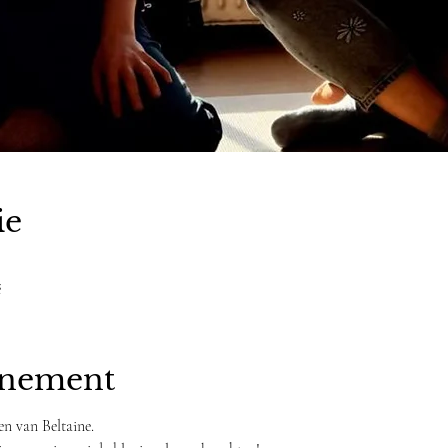
ie
ë
enement
en van Beltaine. 