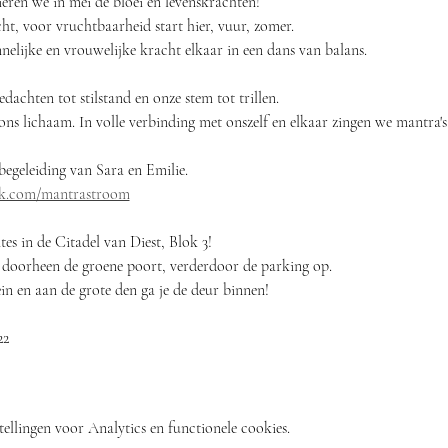
eren we in mei de bloei en levenskrachten! 
ht, voor vruchtbaarheid start hier, vuur, zomer. 
elijke en vrouwelijke kracht elkaar in een dans van balans.
achten tot stilstand en onze stem tot trillen. 
s lichaam. In volle verbinding met onszelf en elkaar zingen we mantra's
egeleiding van Sara en Emilie. 
ok.com/mantrastroom
es in de Citadel van Diest, Blok 3! 
 doorheen de groene poort, verderdoor de parking op. 
in en aan de grote den ga je de deur binnen! 
22
ellingen voor Analytics en functionele cookies.