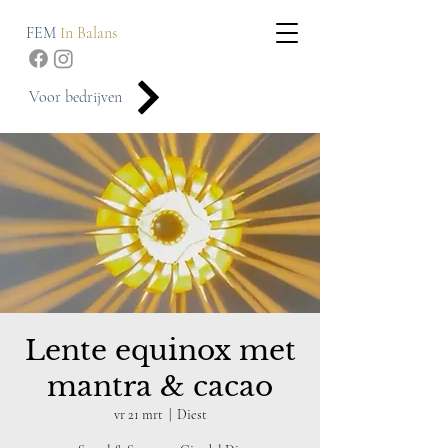
FEM
In Balans
Voor bedrijven
Lente equinox met
mantra & cacao
vr 21 mrt
  |  
Diest