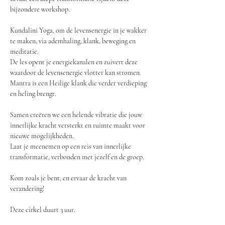
bijzondere workshop.
Kundalini Yoga, om de levensenergie in je wakker 
te maken, via ademhaling, klank, beweging en 
meditatie. 
De les opent je energiekanalen en zuivert deze 
waardoor de levensenergie vlotter kan stromen.
Mantra is een Heilige klank die verder verdieping 
en heling brengt. 
Samen creëren we een helende vibratie die jouw 
innerlijke kracht versterkt en ruimte maakt voor 
nieuwe mogelijkheden.
Laat je meenemen op een reis van innerlijke 
transformatie, verbonden met jezelf en de groep.
Kom zoals je bent, en ervaar de kracht van 
verandering!
Deze cirkel duurt 3 uur.  