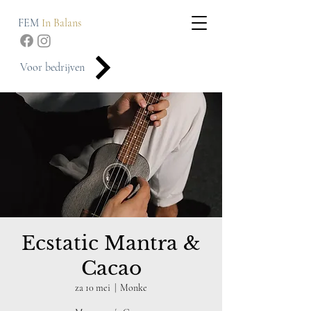
FEM
In Balans
Voor bedrijven
Ecstatic Mantra &
Cacao
za 10 mei
  |  
Monke