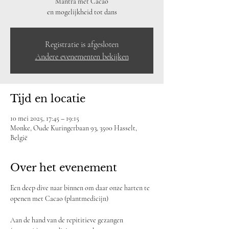
Mantra mét Cacao
en mogelijkheid tot dans
Registratie is afgesloten
Andere evenementen bekijken
Tijd en locatie
10 mei 2025, 17:45 – 19:15
Monke, Oude Kuringerbaan 93, 3500 Hasselt,
België
Over het evenement
Een deep dive naar binnen om daar onze harten te 
openen met Cacao (plantmedicijn)
Aan de hand van de repititieve gezangen 