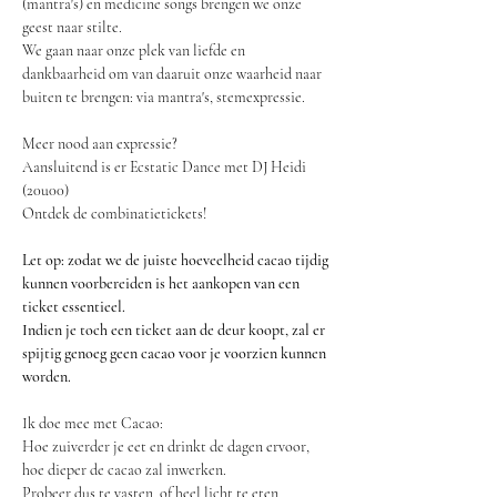
(mantra's) en medicine songs brengen we onze 
geest naar stilte.  
We gaan naar onze plek van liefde en 
dankbaarheid om van daaruit onze waarheid naar 
buiten te brengen: via mantra's, stemexpressie. 
Meer nood aan expressie? 
Aansluitend is er Ecstatic Dance met DJ Heidi 
(20u00)
Ontdek de combinatietickets!
Let op: zodat we de juiste hoeveelheid cacao tijdig 
kunnen voorbereiden is het aankopen van een 
ticket essentieel.
Indien je toch een ticket aan de deur koopt, zal er 
spijtig genoeg geen cacao voor je voorzien kunnen 
worden.
Ik doe mee met Cacao:
Hoe zuiverder je eet en drinkt de dagen ervoor, 
hoe dieper de cacao zal inwerken.
Probeer dus te vasten, of heel licht te eten 