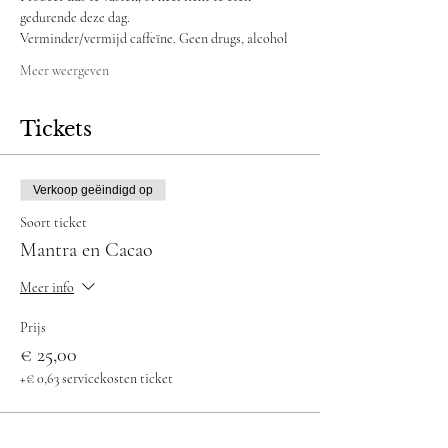
gedurende deze dag.
Verminder/vermijd caffeïne. Geen drugs, alcohol
Meer weergeven
Tickets
Verkoop geëindigd op
Soort ticket
Mantra en Cacao
Meer info
Prijs
€ 25,00
+€ 0,63 servicekosten ticket